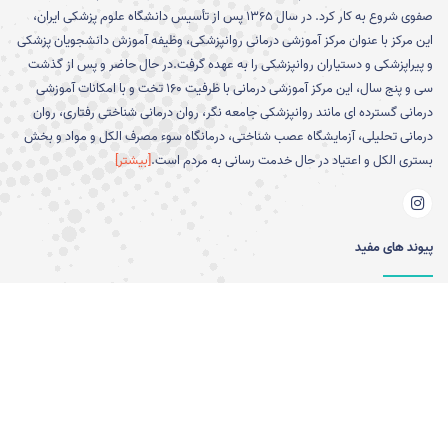
صفوی شروع به کار کرد. در سال 1365 پس از تأسیس دانشگاه علوم پزشکی ایران،
این مرکز با عنوان مرکز آموزشی درمانی روانپزشکی، وظیفه آموزش دانشجویان پزشکی
و پیراپزشکی و دستیاران روانپزشکی را به عهده گرفت.در حال حاضر و پس از گذشت
سی و پنج سال، این مرکز آموزشی درمانی با ظرفیت 160 تخت و با امکانات آموزشی
درمانی گسترده ای مانند روانپزشکی جامعه نگر، روان درمانی شناختی رفتاری، روان
درمانی تحلیلی، آزمایشگاه عصب شناختی، درمانگاه سوء مصرف الکل و مواد و بخش
بستری الکل و اعتیاد در حال خدمت رسانی به مردم است.
[بیشتر]
پیوند های مفید
دانشگاه علوم پزشكي و خدمات
دانشکده علوم رفتاری و سلامت
بهداشتي و درماني ايران
روان -انستیتو روانپزشکی تهران
وزارت بهداشت،درمان و آموزش
سازمان نظام روانشناسی
پزشکی
انجمن علمی روان درمانی ایران
سامانه جامع طبيب
سامانه پژوهشیار
سامانه سعاد