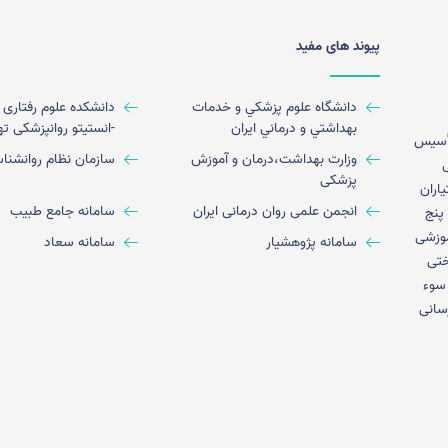
پیوند های مفید
دانشگاه علوم پزشكي و خدمات
دانشکده علوم رفتاری 
بهداشتي و درماني ايران
-انستیتو روانپزشکی ته
 در سال 1365 پس از تأسیس
وزارت بهداشت،درمان و آموزش
سازمان نظام روانشنا
ی
پزشکی
اران
انجمن علمی روان درمانی ایران
سامانه جامع طبيب
پنج
امکانات آموزشی
سامانه پژوهشیار
سامانه سعاد
ختی
 سوء
سانی