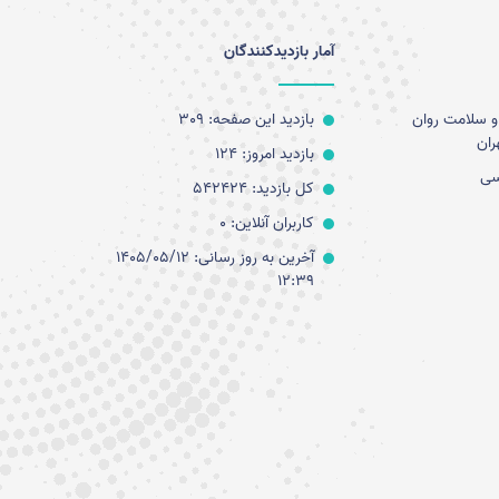
آمار بازدیدکنندگان
و سلامت روان
بازدید این صفحه: 309
ران
بازدید امروز: 124
سی
کل بازدید: 542424
کاربران آنلاین: 0
آخرین به روز رسانی: 1405/05/12
12:39