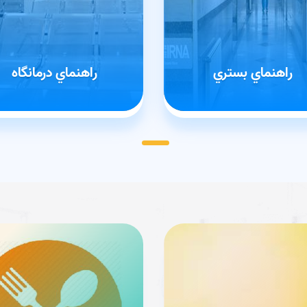
راهنماي بستري
راهنماي درمانگاه