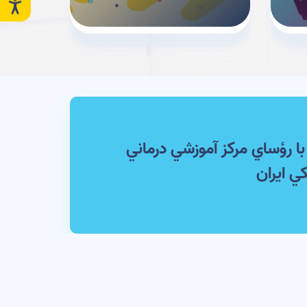
با رؤساي مركز آموزشي درماني
ي ايران