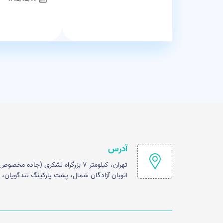
آدرس
تهران، کیلومتر ۷ بزرگراه لشکری (جاده
اتوبان آزادگان شمال، پشت پارکینگ تندگویان، مر