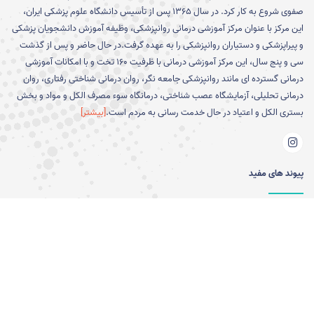
صفوی شروع به کار کرد. در سال 1365 پس از تأسیس دانشگاه علوم پزشکی ایران،
این مرکز با عنوان مرکز آموزشی درمانی روانپزشکی، وظیفه آموزش دانشجویان پزشکی
و پیراپزشکی و دستیاران روانپزشکی را به عهده گرفت.در حال حاضر و پس از گذشت
سی و پنج سال، این مرکز آموزشی درمانی با ظرفیت 160 تخت و با امکانات آموزشی
درمانی گسترده ای مانند روانپزشکی جامعه نگر، روان درمانی شناختی رفتاری، روان
درمانی تحلیلی، آزمایشگاه عصب شناختی، درمانگاه سوء مصرف الکل و مواد و بخش
بستری الکل و اعتیاد در حال خدمت رسانی به مردم است.
[بیشتر]
پیوند های مفید
دانشگاه علوم پزشكي و خدمات
دانشکده علوم رفتاری و سلامت
بهداشتي و درماني ايران
روان -انستیتو روانپزشکی تهران
وزارت بهداشت،درمان و آموزش
سازمان نظام روانشناسی
پزشکی
انجمن علمی روان درمانی ایران
سامانه جامع طبيب
سامانه پژوهشیار
سامانه سعاد