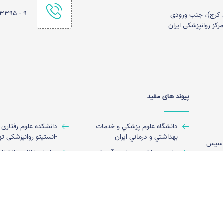
۹ - ۰۲۱۴۴۵۰۳۳۹۵
 مخصوص کرج)، جنب ورودی
کز روانپزشکی ایران
پیوند های مفید
دانشگاه علوم پزشكي و خدمات
دانشکده علوم رفتاری 
بهداشتي و درماني ايران
-انستیتو روانپزشکی ته
 در سال 1365 پس از تأسیس
وزارت بهداشت،درمان و آموزش
سازمان نظام روانشنا
ی
پزشکی
اران
انجمن علمی روان درمانی ایران
سامانه جامع طبيب
پنج
امکانات آموزشی
سامانه پژوهشیار
سامانه سعاد
ختی
 سوء