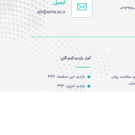
ایمیل
iph@iums.ac.ir
آمار بازدیدکنندگان
و سلامت روان
بازدید این صفحه: 493
ران
بازدید امروز: 494
سی
کل بازدید: 542053
کاربران آنلاین: 0
آخرین به روز رسانی: 1405/05/12
12:39