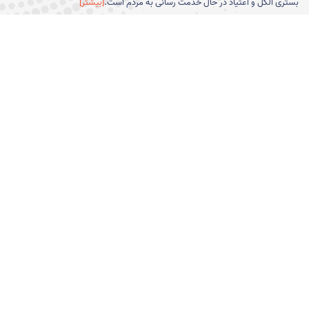
بستری الکل و اعتیاد در حال خدمت رسانی به مردم است.
[بیشتر]
پیوند های مفید
دانشگاه علوم پزشكي و خدمات
دانشکده علوم رفتاری و سلامت
بهداشتي و درماني ايران
روان -انستیتو روانپزشکی تهران
وزارت بهداشت،درمان و آموزش
سازمان نظام روانشناسی
پزشکی
انجمن علمی روان درمانی ایران
سامانه جامع طبيب
سامانه پژوهشیار
سامانه سعاد
آمار بازدیدکنندگان
بازدید این صفحه: 1916
بازدید امروز: 435
کل بازدید: 542735