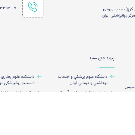
۹ - ۰۲۱۴۴۵۰۳۳۹۵
 مخصوص کرج)، جنب ورودی
کز روانپزشکی ایران
پیوند های مفید
دانشگاه علوم پزشكي و خدمات
دانشکده علوم رفتاری 
بهداشتي و درماني ايران
-انستیتو روانپزشکی ته
 در سال 1365 پس از تأسیس
وزارت بهداشت،درمان و آموزش
سازمان نظام روانشنا
ی
پزشکی
اران
انجمن علمی روان درمانی ایران
سامانه جامع طبيب
پنج
امکانات آموزشی
سامانه پژوهشیار
سامانه سعاد
ختی
 سوء